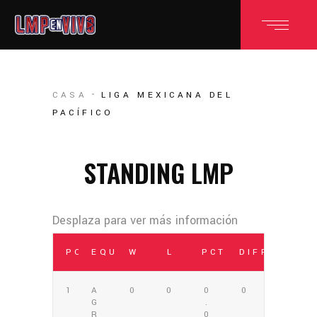
CASA
LIGA MEXICANA DEL
PACÍFICO
STANDING LMP
POS
EQUIPO
W
L
PCT
DIFF
1
A
0
0
0
0
G
.
R
0