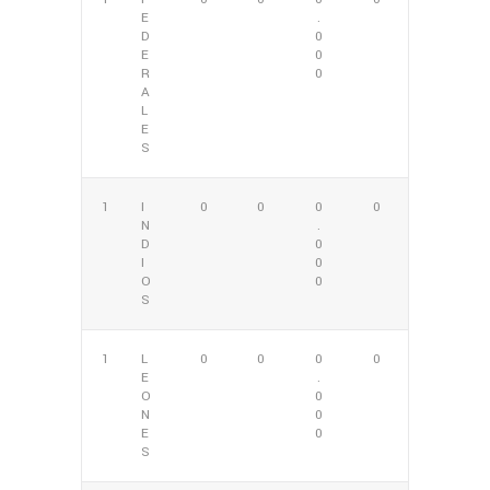
E
.
D
0
E
0
R
0
A
L
E
S
1
I
0
0
0
0
N
.
D
0
I
0
O
0
S
1
L
0
0
0
0
E
.
O
0
N
0
E
0
S