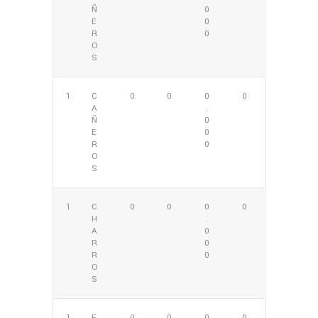
Ñ
0
E
0
R
0
O
S
1
C
0
0
0
0
A
.
Ñ
0
E
0
R
0
O
S
1
C
0
0
0
0
H
.
A
0
R
0
R
0
O
S
1
F
0
0
0
0