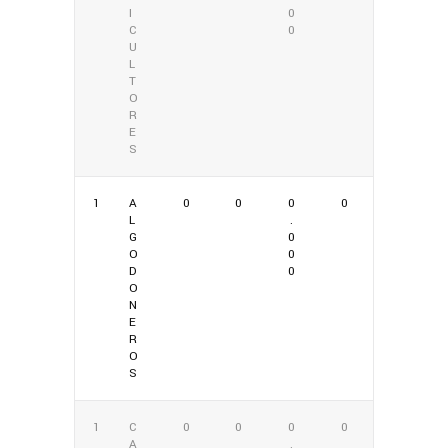
I
0
C
0
U
L
T
O
R
E
S
1
A
0
0
0
0
L
.
G
0
O
0
D
0
O
N
E
R
O
S
1
C
0
0
0
0
A
.