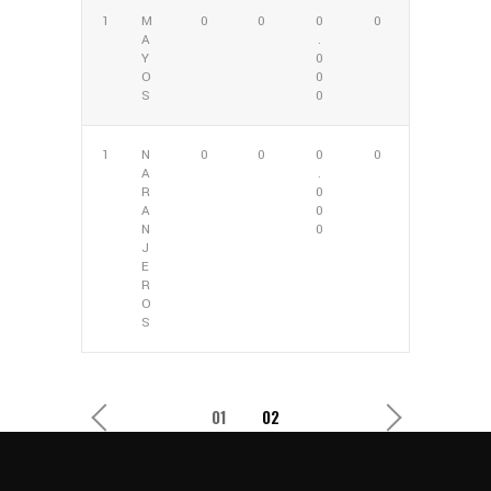
1
M
0
0
0
0
A
.
Y
0
O
0
S
0
1
N
0
0
0
0
A
.
R
0
A
0
N
0
J
E
R
O
S
1
2