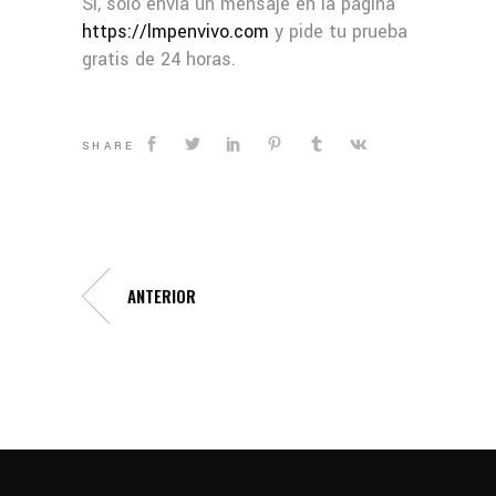
Si, solo envia un mensaje en la página
https://lmpenvivo.com
y pide tu prueba
gratis de 24 horas.
SHARE
ANTERIOR