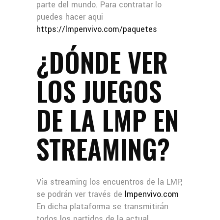
parte del mundo. Para contratar lo
puedes hacer aqui
https://lmpenvivo.com/paquetes
¿DÓNDE VER
LOS JUEGOS
DE LA LMP EN
STREAMING?
Vía streaming los encuentros de la LMP,
se podrán ver través de
lmpenvivo.com
En dicha plataforma se transmitirán
todos los partidos de la actual